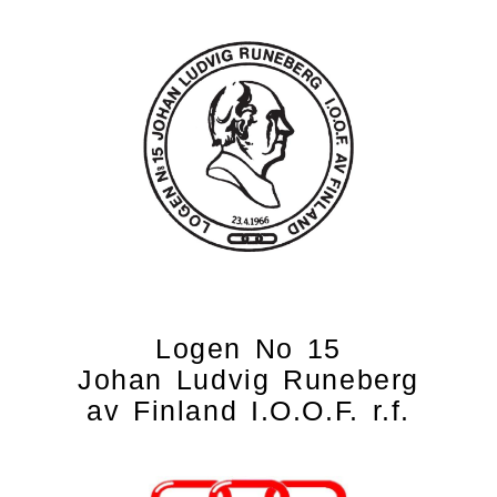
Logen No 15
Johan Ludvig Runeberg
av Finland
I.O.O.F. r.f.